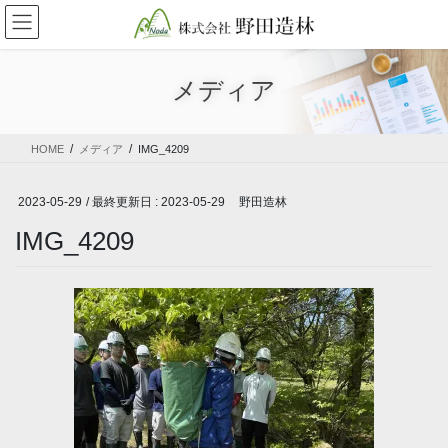
コ
ナ
ン
ビ
テ
ゲ
ン
ー
メディア
ツ
シ
に
ョ
移
ン
HOME
メディア
IMG_4209
動
に
移
動
2023-05-29
/ 最終更新日 :
2023-05-29
野田造林
IMG_4209