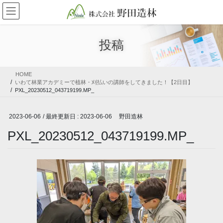
コ
ナ
ン
ビ
テ
ゲ
ン
ー
投稿
ツ
シ
に
ョ
移
ン
HOME
動
に
いわて林業アカデミーで植林・刈払いの講師をしてきました！【2日目】
移
PXL_20230512_043719199.MP_
動
2023-06-06
/ 最終更新日 :
2023-06-06
野田造林
PXL_20230512_043719199.MP_