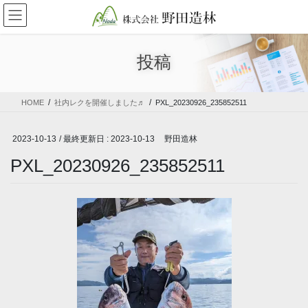
コ
ナ
ン
ビ
テ
ゲ
ン
ー
投稿
ツ
シ
に
ョ
移
ン
HOME
社内レクを開催しました♬
PXL_20230926_235852511
動
に
移
動
2023-10-13
/ 最終更新日 :
2023-10-13
野田造林
PXL_20230926_235852511