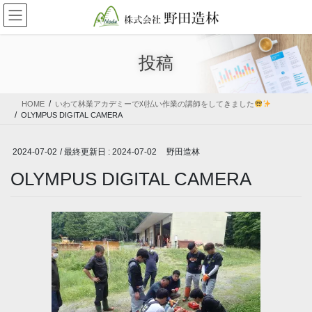
コ
ナ
ン
ビ
テ
ゲ
ン
ー
投稿
ツ
シ
に
ョ
移
ン
HOME
いわて林業アカデミーで刈払い作業の講師をしてきました
動
に
OLYMPUS DIGITAL CAMERA
移
動
2024-07-02
/ 最終更新日 :
2024-07-02
野田造林
OLYMPUS DIGITAL CAMERA