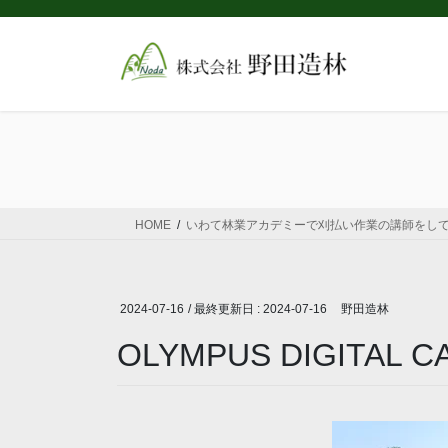
コ
ナ
ン
ビ
テ
ゲ
ン
ー
ツ
シ
に
ョ
移
ン
動
に
移
動
HOME
いわて林業アカデミーで刈払い作業の講師をし
2024-07-16
/ 最終更新日 :
2024-07-16
野田造林
OLYMPUS DIGITAL 