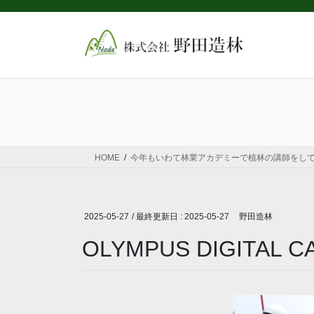
コ
ナ
ン
ビ
テ
ゲ
ン
ー
ツ
シ
に
ョ
移
ン
動
に
移
動
HOME
今年もいわて林業アカデミーで植林の講師をし
2025-05-27
/ 最終更新日 :
2025-05-27
野田造林
OLYMPUS DIGITAL 