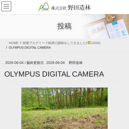
コ
ナ
ン
ビ
テ
ゲ
ン
ー
投稿
ツ
シ
に
ョ
移
ン
HOME
林業アカデミーで植林の講師をしてきました‼
(2026)
動
に
OLYMPUS DIGITAL CAMERA
移
動
2026-06-04
/ 最終更新日 :
2026-06-04
野田造林
OLYMPUS DIGITAL CAMERA