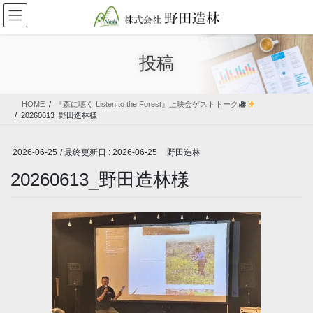
コ
ナ
ン
ビ
テ
ゲ
ン
ー
投稿
ツ
シ
に
ョ
移
ン
HOME
『森に聴く Listen to the Forest』上映会ゲストトーク
動
に
20260613_野田造林様
移
動
2026-06-25
/ 最終更新日 :
2026-06-25
野田造林
20260613_野田造林様