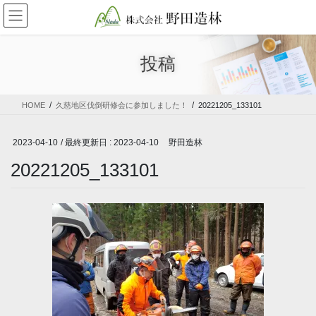
コ
ナ
ン
ビ
テ
ゲ
ン
ー
投稿
ツ
シ
に
ョ
移
ン
HOME
久慈地区伐倒研修会に参加しました！
20221205_133101
動
に
移
動
2023-04-10
/ 最終更新日 :
2023-04-10
野田造林
20221205_133101