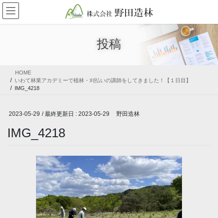
コ
ナ
ン
ビ
テ
ゲ
ン
ー
投稿
ツ
シ
に
ョ
移
ン
HOME
動
に
いわて林業アカデミーで植林・刈払いの講師をしてきました！【１日目】
移
IMG_4218
動
2023-05-29
/ 最終更新日 :
2023-05-29
野田造林
IMG_4218