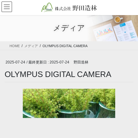
コ
ナ
ン
ビ
テ
ゲ
ン
ー
メディア
ツ
シ
に
ョ
移
ン
HOME
メディア
OLYMPUS DIGITAL CAMERA
動
に
移
動
2025-07-24
/ 最終更新日 :
2025-07-24
野田造林
OLYMPUS DIGITAL CAMERA