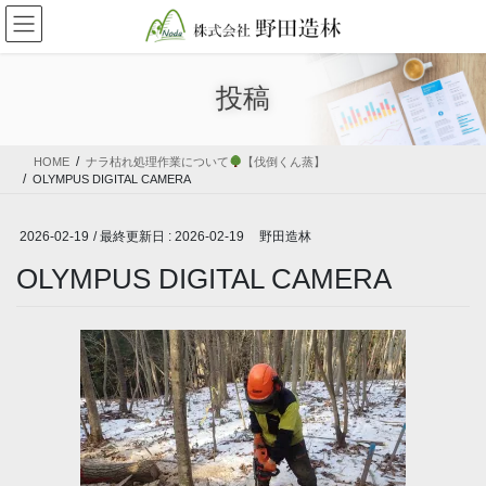
コ
ナ
ン
ビ
テ
ゲ
ン
ー
投稿
ツ
シ
に
ョ
移
ン
HOME
ナラ枯れ処理作業について
【伐倒くん蒸】
動
に
OLYMPUS DIGITAL CAMERA
移
動
2026-02-19
/ 最終更新日 :
2026-02-19
野田造林
OLYMPUS DIGITAL CAMERA